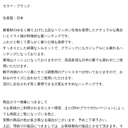
カラー：ブラック
生産国：日本
麻素材のゆるく織り上げた上品なヘリンボン生地を使用したナチュラルな風合
いとドライ感が特徴的な夏ハンチングです。
ふわりと軽くて柔らかく被り心地も抜群です。
すっきりとした綺麗なシルエットで、クラシックにもカジュアルにも被れるハ
ンチングになっております。
裏地はメッシュになっておりますので、高温多湿な日本の夏でも蒸れずにご使
用いただけます。
帽子内側のスベリ裏にサイズ調整用のアジャスターが付いておりますので、お
好みのサイズに合わせてご使用いただけます。
流行に左右されず長く愛用できる大変おすすめなハンチングです。
商品カラー画像につきまして
※お客様のご利用されるモニター環境、またOSやブラウザのバージョンによっ
ても画面上ご覧になっている色と、
実際の商品の色が多少異なる場合がございます。予めご了承下さい。
上記、理由での返品につきましては、お客様都合の返品とさせて頂きます。そ