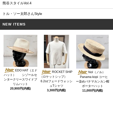
熊谷スタイルVol.4
トル・ソー太郎さんStyle
NEW ITEMS
EDO HAT（エド
ROCKET SHIP
Nol（ノル）
ハット） シゾールセ
（ロケットシップ）
Panama kopi コーヒ
ンタークリースワイドブ
6.2ozフェードウォッシ
ー染めパナマカンカン帽
リムハット
ュTシャツ
ボーターハット
20,900円(内税)
3,300円(内税)
11,000円(内税)