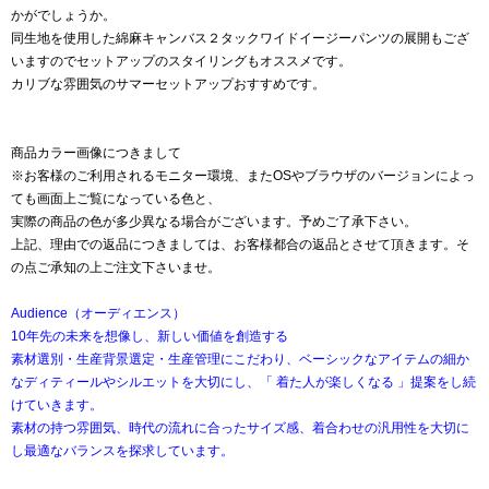
かがでしょうか。
同生地を使用した綿麻キャンバス２タックワイドイージーパンツの展開もござ
いますのでセットアップのスタイリングもオススメです。
カリブな雰囲気のサマーセットアップおすすめです。
商品カラー画像につきまして
※お客様のご利用されるモニター環境、またOSやブラウザのバージョンによっ
ても画面上ご覧になっている色と、
実際の商品の色が多少異なる場合がございます。予めご了承下さい。
上記、理由での返品につきましては、お客様都合の返品とさせて頂きます。そ
の点ご承知の上ご注文下さいませ。
Audience（オーディエンス）
10年先の未来を想像し、新しい価値を創造する
素材選別・生産背景選定・生産管理にこだわり、ベーシックなアイテムの細か
なディティールやシルエットを大切にし、「 着た人が楽しくなる 」提案をし続
けていきます。
素材の持つ雰囲気、時代の流れに合ったサイズ感、着合わせの汎用性を大切に
し最適なバランスを探求しています。