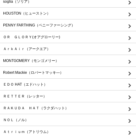
soglia（ソリア）
HOUSTON（ヒューストン）
PENNY FARTHING（ペニーファーシング）
ＯＲ ＧＬＯＲＹ(オアグローリー)
ＡｒｋＡｉｒ（アークエア）
MONTGOMERY（モンゴメリー）
Robert Mackie（ロバートマッキ―）
ＥＤＯ HAT（エドハット）
ＲＥＴＴＥＲ（レッター）
ＲＡＫＵＤＡ ＨＡＴ（ラクダハット）
ＮＯＬ（ノル）
Ａｔｒｉｕｍ（アトリウム）