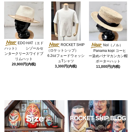
EDO HAT（エド
ROCKET SHIP
Nol（ノル）
ハット） シゾールセ
（ロケットシップ）
Panama kopi コーヒ
ンタークリースワイドブ
6.2ozフェードウォッシ
ー染めパナマカンカン帽
リムハット
ュTシャツ
ボーターハット
20,900円(内税)
3,300円(内税)
11,000円(内税)