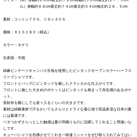
（L）身幅約６８cm着丈約７４cm着丈約５４cm袖丈約２８．５cm
素材：コットン７０％、リネン３０％
価格：￥１５１８０（税込）
カラー：キナリ
生産国：中国
綿麻ビンテージキャンバス生地を使用したピンタックオープンカラーハーフス
リーブシャツです。
フロントとバッグにピンタックを施したクラシカルな仕上がりです。
フロントに施した大きめのポケットはピンタックも相まって存在感のあるポケ
ット。
長財布を横にしても楽々入るくらいの大きさです。
素材は綿麻素材で汗をかいてもさらりとドライな着心地で高温多湿な日本の夏
には最適です。
ベタつかずさらっとした触感は夏の羽織りものに活躍してくれること間違いな
しです。
キューバシャツを彷彿させてくれる一味違うシャツをぜひ取り入れてみてはい